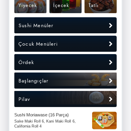
Yiyecek
İçecek
Tatlı
Sushi Menüler
Çocuk Menüleri
Ördek
Başlangıçlar
Pilav
Sushi Moriawase (16 Parça)
Sake Maki Roll 6, Kani Maki Roll 6,
California Roll 4