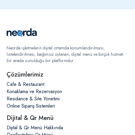
Neorda extra ücret talep etmez güncellemeler ve
diğer modüllerimizden ücretsiz olarak
faydalanabilirsiniz.
Neorda işletmelerin dijital ortamda konumlandırılması,
listelendirilmesi, bağımsız oylanan, dijital menü ve birçok hizmeti
bir arada sunulduğu bir platformdur.
Çözümlerimiz
Cafe & Restaurant
Konaklama ve Rezervasyon
Residance & Site Yönetimi
Online Sipariş Sistemleri
Dijital & Qr Menü
Dijital & Qr Menü Hakkında
Özelleştirilmiş Qr Menü