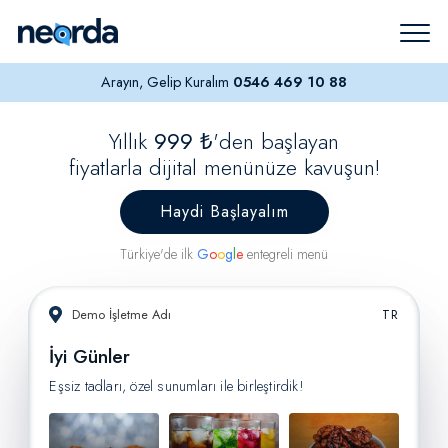
Arayın, Gelip Kuralım
0546 469 10 88
Yıllık
999 ₺
'den başlayan
fiyatlarla dijital menünüze kavuşun!
Haydi Başlayalım
Türkiye'de ilk
G
o
o
g
l
e
entegreli menü
Demo İşletme Adı
TR
İyi Günler
Eşsiz tadları, özel sunumları ile birleştirdik!